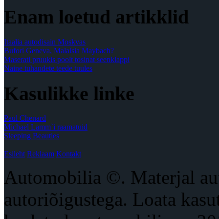
Enam loetud artikklid
Itaalia autodisain Moskvas
Bufori Geneva, Malaisia Maybach?
Maserati pruukis poolt tosinat seenklappi
Naine tuhandete teede tuules
Kasulikke linke
Paul Chenard
Michael Lamm`i raamatuid
Sleeping Beauties
Esileht
Reklaam
Kontakt
Automobilia ©. Materjal aut
autoriõigustega. Loata kas