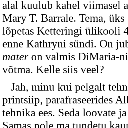
alal kuulub kahel viimasel a
Mary T. Barrale. Tema, üks 
lõpetas Ketteringi ülikooli 4
enne Kathryni sündi. On ju
mater
on valmis DiMaria-nim
võtma. Kelle siis veel?
Jah, minu kui pelgalt tehn
printsiip, parafraseerides A
tehnika ees. Seda loovate ja
Samas pole ma tundetu kaun