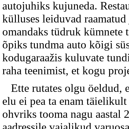
autojuhiks kujuneda. Restau
külluses leiduvad raamatud
omandaks tüdruk kümnete tö
õpiks tundma auto kõigi süs
kodugaraažis kuluvate tundi
raha teenimist, et kogu proje
Ette rutates olgu öeldud, e
elu ei pea ta enam täielikul
ohvriks tooma nagu aastal 
aadressile vajalikud varuos