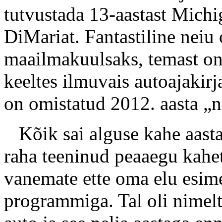
tutvustada 13-aastast Mich
DiMariat. Fantastiline neiu 
maailmakuulsaks, temast on 
keeltes ilmuvais autoajakirj
on omistatud 2012. aasta „n
Kõik sai alguse kahe aasta 
raha teeninud peaaegu kahe
vanemate ette oma elu esime
programmiga. Tal oli nimelt