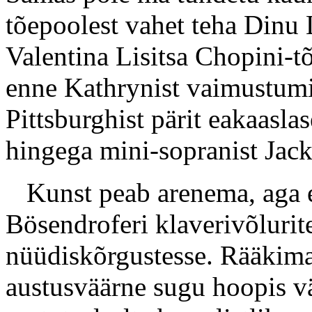
tõepoolest vahet teha Dinu 
Valentina Lisitsa Chopini-t
enne Kathrynist vaimustumi
Pittsburghist pärit eakaaslas
hingega mini-sopranist Jac
Kunst peab arenema, aga e
Bösendroferi klaverivõlurite
nüüdiskõrgustesse. Rääkimata
austusväärne sugu hoopis vä