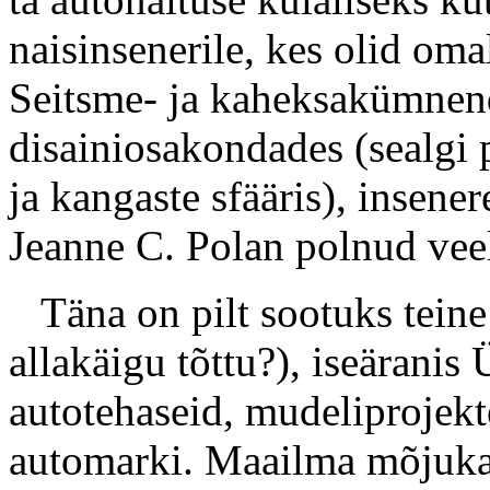
naisinsenerile, kes olid oma
Seitsme- ja kaheksakümnenda
disainiosakondades (sealgi 
ja kangaste sfääris), insene
Jeanne C. Polan polnud veel
Täna on pilt sootuks teine 
allakäigu tõttu?), iseäranis
autotehaseid, mudeliprojekt
automarki. Maailma mõjuka