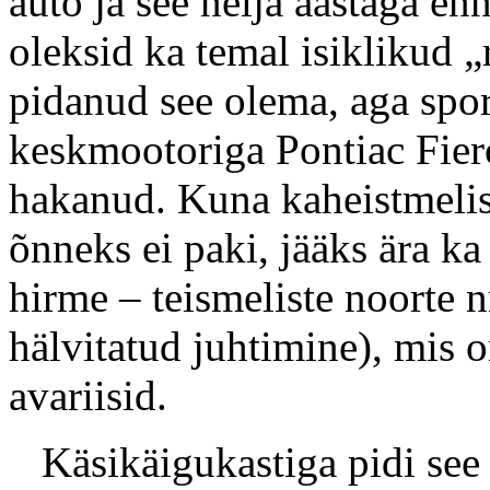
auto ja see nelja aastaga en
oleksid ka temal isiklikud „r
pidanud see olema, aga spor
keskmootoriga Pontiac Fiero,
hakanud. Kuna kaheistmelis
õnneks ei paki, jääks ära k
hirme – teismeliste noorte 
hälvitatud juhtimine), mis 
avariisid.
Käsikäigukastiga pidi see a