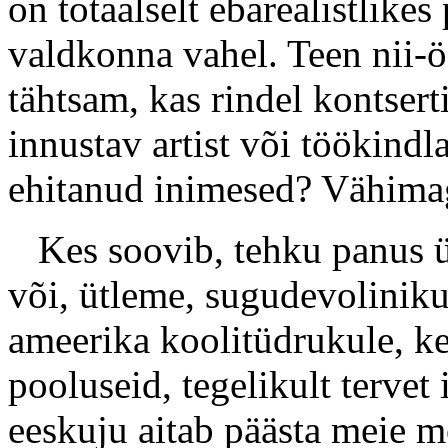
on totaalselt ebarealistlike
valdkonna vahel. Teen nii-
tähtsam, kas rindel kontsert
innustav artist või töökindl
ehitanud inimesed? Vähimag
Kes soovib, tehku panus üdi
või, ütleme, sugudevoliniku
ameerika koolitüdrukule, ke
pooluseid, tegelikult terve
eeskuju aitab päästa meie m