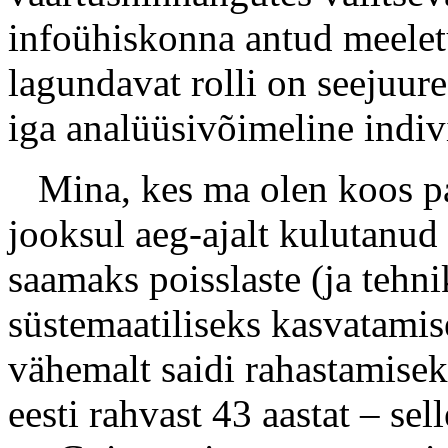
infoühiskonna antud meeletu
lagundavat rolli on seejuur
iga analüüsivõimeline indiv
Mina, kes ma olen koos paa
jooksul aeg-ajalt kulutanud
saamaks poisslaste (ja tehn
süstemaatiliseks kasvatamis
vähemalt saidi rahastamisek
eesti rahvast 43 aastat – sell