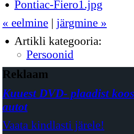
« eelmine
|
järgmine »
Artikli kategooria:
Persoonid
Reklaam
Kuuest DVD- plaadist koos
autot
Vaata kindlasti järele!