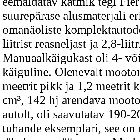
eemaldatav katmik tegi Fier
suurepärase alusmaterjali er
omanäoliste komplektauto
liitrist reasneljast ja 2,8-lii
Manuaalkäigukast oli 4- või
käiguline. Olenevalt mootori
meetrit pikk ja 1,2 meetrit
cm³, 142 hj arendava mootor
autolt, oli saavutatav 190-
tuhande eksemplari, see on 