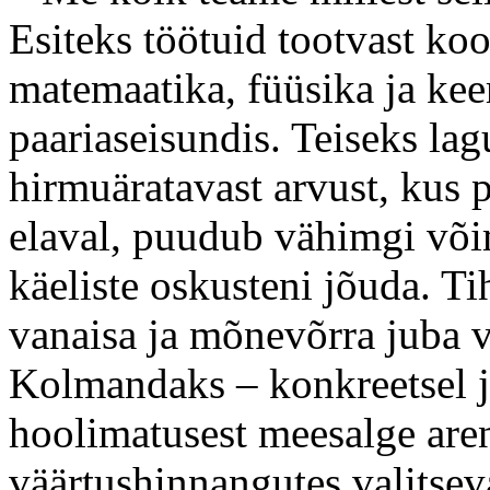
Esiteks töötuid tootvast koo
matemaatika, füüsika ja kee
paariaseisundis. Teiseks l
hirmuäratavast arvust, kus p
elaval, puudub vähimgi võim
käeliste oskusteni jõuda. T
vanaisa ja mõnevõrra juba v
Kolmandaks – konkreetsel ju
hoolimatusest meesalge are
väärtushinnangutes valitseva