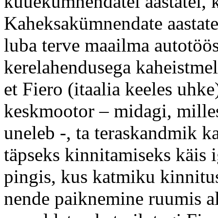
kuuekümnendatel aastatel, k
Kaheksakümnendate aastate
luba terve maailma autotöö
kerelahendusega kaheistmeli
et Fiero (itaalia keeles uh
keskmootor – midagi, milles
uneleb -, ta teraskandmik ka
täpseks kinnitamiseks käis 
pingis, kus katmiku kinnitus
nende paiknemine ruumis ala