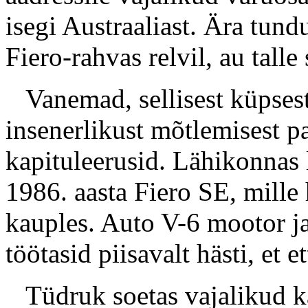
isegi Austraaliast. Ära tun
Fiero-rahvas relvil, au talle 
Vanemad, sellisest küpsest j
insenerlikust mõtlemisest p
kapituleerusid. Lähikonnas 
1986. aasta Fiero SE, mille
kauples. Auto V-6 mootor ja
töötasid piisavalt hästi, et 
Tüdruk soetas vajalikud kä