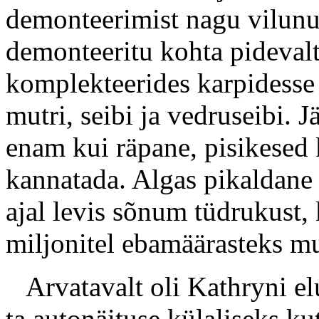
demonteerimist nagu vilunud
demonteeritu kohta pidevalt
komplekteerides karpidesse 
mutri, seibi ja vedruseibi. 
enam kui räpane, pisikesed
kannatada. Algas pikaldane
ajal levis sõnum tüdrukust, 
miljonitel ebamäärasteks m
Arvatavalt oli Kathryni el
ta autonäituse külaliseks ku