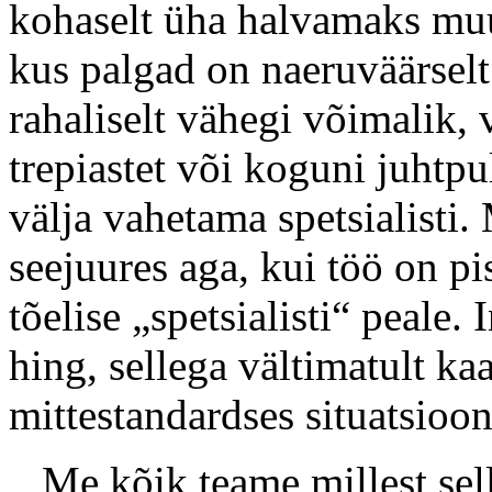
kohaselt üha halvamaks muut
kus palgad on naeruväärselt
rahaliselt vähegi võimalik, 
trepiastet või koguni juhtpu
välja vahetama spetsialisti
seejuures aga, kui töö on pi
tõelise „spetsialisti“ peale
hing, sellega vältimatult ka
mittestandardses situatsioo
Me kõik teame millest sell