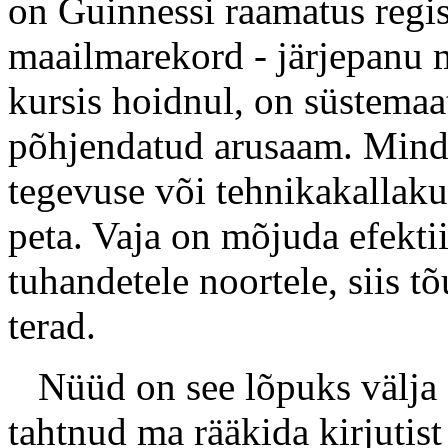
on Guinnessi raamatus regis
maailmarekord - järjepanu 
kursis hoidnul, on süstemaat
põhjendatud arusaam. Mind 
tegevuse või tehnikakallak
peta. Vaja on mõjuda efektii
tuhandetele noortele, siis t
terad.
Nüüd on see lõpuks välja öe
tahtnud ma rääkida kirjutist