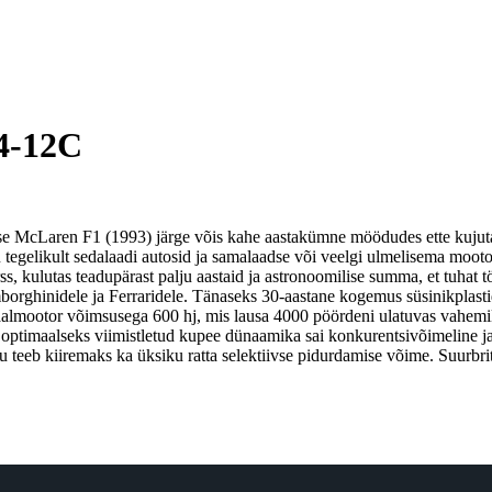
P4-12C
e McLaren F1 (1993) järge võis kahe aastakümne möödudes ette kujuta
 tegelikult sedalaadi autosid ja samalaadse või veelgi ulmelisema mootor
rss, kulutas teadupärast palju aastaid ja astronoomilise summa, et tuhat
borghinidele ja Ferraridele. Tänaseks 30-aastane kogemus süsinikplast
ginaalmootor võimsusega 600 hj, mis lausa 4000 pöördeni ulatuvas vahe
s optimaalseks viimistletud kupee dünaamika sai konkurentsivõimeline 
du teeb kiiremaks ka üksiku ratta selektiivse pidurdamise võime. Suurb