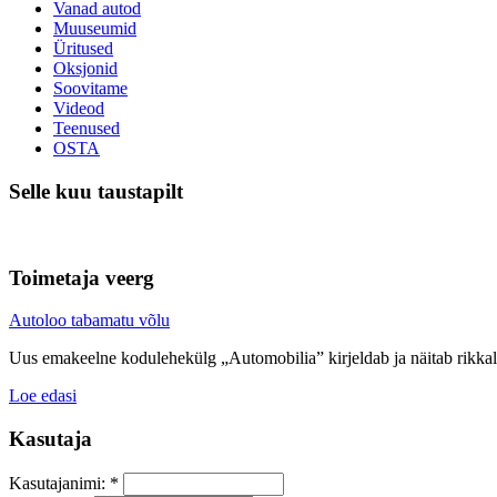
Vanad autod
Muuseumid
Üritused
Oksjonid
Soovitame
Videod
Teenused
OSTA
Selle kuu taustapilt
Toimetaja veerg
Autoloo tabamatu võlu
Uus emakeelne kodulehekülg „Automobilia” kirjeldab ja näitab rikkali
Loe edasi
Kasutaja
Kasutajanimi:
*