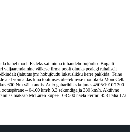
da kahel moel. Esiteks sai minna tuhandehobujõulise Bugatti
i väljaarendamine väikese firma poolt olnuks pealegi rahaliselt
 töökindalt (jahutus jm) hobujõudu luksuslikku kerre pakkida. Teine
ide alal võimaldas luua tootmises üliefektiivse monokoki MonoCell.
mikus 600 Nm välja andis. Auto gabariidiks kujunes 4505/1910/1200
ja ootuspärane – 0-100 km/h 3,3 sekundiga ja 330 km/h. Aktiivne
ritannias maksab McLaren-kupee 168 500 naela Ferrari 458 Italia 173