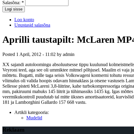
Salasõna:
*
Loo konto
Unustasid salasõna
Aprilli taustapilt: McLaren M
Posted 1 April, 2012 - 11:02 by admin
XX sajandi autoloomingu absoluutsesse tippu kuulunud kolmeistmelis
Veyroni teed, aga see oli ummiktee mitmel põhjusel. Maailm ei vaja ju
mõttetu. Bugatti, mille taga seisis Volkswageni kontserni tohutu ressu
võimalus oli valida hoopis odavam hinnaklass ja otsene vastuseis Lam
Sellesse pisteti McLareni 3,8-liitrine, kahe turbokompressoriga ori
mm, pakiruumi mahuks 145 liitrit ja tühimassiks 1435 kg. Igas mõtte
veermikukontroll puudutab tal mitte üksnes amortisaatoreid, kurvisõi
181 ja Lamborghini Gallardo 157 668 vastu.
Artikli kategooria:
Mudelid
Reklaam