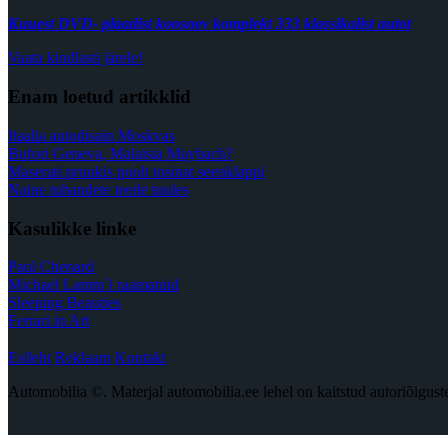
Kuuest DVD- plaadist koosnev komplekt 333 klassikalist autot
Vaata kindlasti järele!
Enam loetud artikklid
Itaalia autodisain Moskvas
Bufori Geneva, Malaisia Maybach?
Maserati pruukis poolt tosinat seenklappi
Naine tuhandete teede tuules
Kasulikke linke
Paul Chenard
Michael Lamm`i raamatuid
Sleeping Beauties
Ferrari in Art
Esileht
Reklaam
Kontakt
Automobilia ©. Materjal automobilia.ee lehel on kaitstud autoriõigus