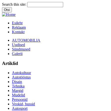
Search this site:
Esileht
Reklaam
Kontakt
AUTOMOBILIA
Uudised
Sündmused
Galerii
Artiklid
Autokultuur
Autotööstus
Disain
Tehnika
Margid
Mudelid
Persoonid
Veokid, bussid
Autosport