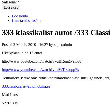
Salasõna:
*
Loo konto
Unustasid salasõna
333 klassikalist autot /333 Class
Posted 3 March, 2010 - 16:27 by superadmin
Üksikplaadi hind 15 eurot
http://www.youtube.com/watch?v=uBRuaZP9Kq8
http://www.youtube.com/watch?v=dWTixaoppFs
Tellimiseks saatke oma firma kontaktandmed vastusmeiliga ühele järgm
333classiccars@automobilia.ee
Mati Laos
52 87 304