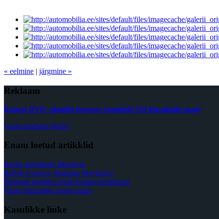
« eelmine
|
järgmine »
Reklaam
Kuuest DVD- plaadist koosnev komplekt 333 klassikalist autot
Vaata kindlasti järele!
Enam loetud artikklid
Itaalia autodisain Moskvas
Bufori Geneva, Malaisia Maybach?
Maserati pruukis poolt tosinat seenklappi
Naine tuhandete teede tuules
Kasulikke linke