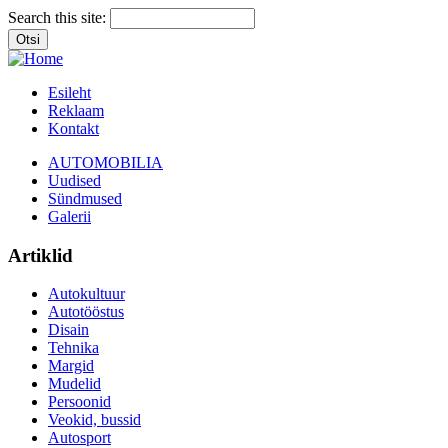
Search this site:
Esileht
Reklaam
Kontakt
AUTOMOBILIA
Uudised
Sündmused
Galerii
Artiklid
Autokultuur
Autotööstus
Disain
Tehnika
Margid
Mudelid
Persoonid
Veokid, bussid
Autosport