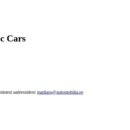
ic Cars
istest aadressidest:
matilaos@automobilia.ee